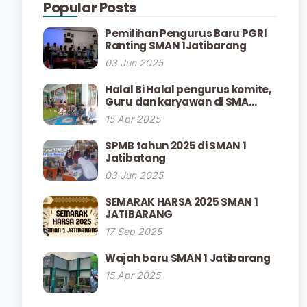
Popular Posts
Pemilihan Pengurus Baru PGRI
Ranting SMAN 1Jatibarang
03 Jun 2025
Halal Bi Halal pengurus komite,
Guru dan karyawan di SMA
Negeri 1 Jatibarang
15 Apr 2025
SPMB tahun 2025 di SMAN 1
Jatibatang
03 Jun 2025
SEMARAK HARSA 2025 SMAN 1
JATIBARANG
17 Sep 2025
Wajah baru SMAN 1 Jatibarang
15 Apr 2025