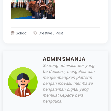
School
Creative
Post
ADMIN SMANJA
Seorang administrator yang
berdedikasi, mengelola dan
mengembangkan platform
dengan inovasi, membawa
pengalaman digital yang
memikat kepada para
pengguna.