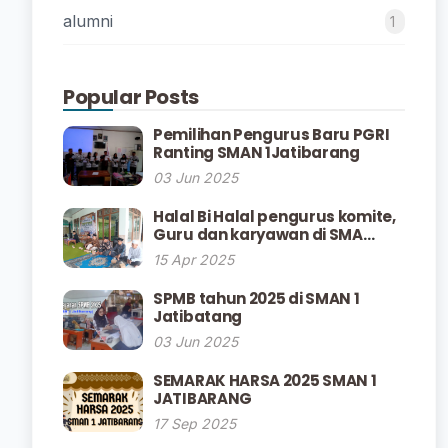
alumni
1
Popular Posts
Pemilihan Pengurus Baru PGRI
Ranting SMAN 1Jatibarang
03 Jun 2025
Halal Bi Halal pengurus komite,
Guru dan karyawan di SMA
Negeri 1 Jatibarang
15 Apr 2025
SPMB tahun 2025 di SMAN 1
Jatibatang
03 Jun 2025
SEMARAK HARSA 2025 SMAN 1
JATIBARANG
17 Sep 2025