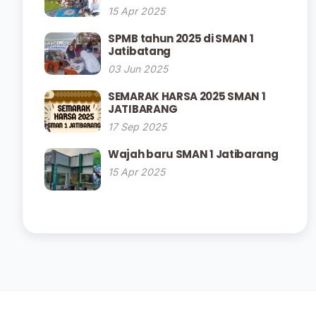
Negeri 1 Jatibarang
15 Apr 2025
SPMB tahun 2025 di SMAN 1
Jatibatang
03 Jun 2025
SEMARAK HARSA 2025 SMAN 1
JATIBARANG
17 Sep 2025
Wajah baru SMAN 1 Jatibarang
15 Apr 2025