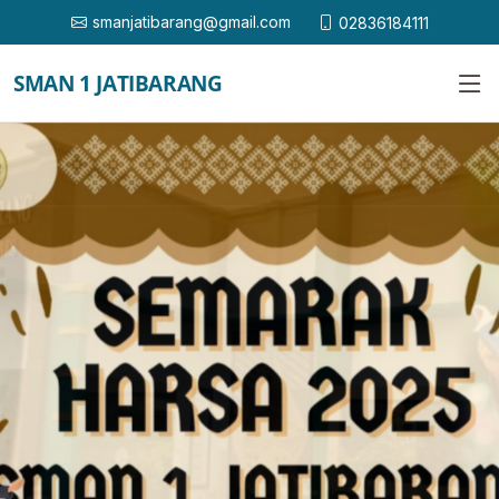
smanjatibarang@gmail.com
02836184111
SMAN 1 JATIBARANG