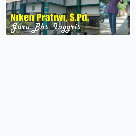
Penerapan
Pendekatan
Komunikasi Bahasa
Inggris Sis...
ADMIN
26 Jun 2025
Tulisan ini terinspirasi oleh seorang ahli bahasa
bernama Noam Chomsky dalam kut...